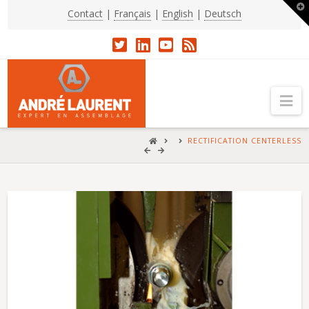
T
Contact
|
Français
|
English
|
Deutsch
t
W
Na
HOME
RECTIFICATION CENTERLESS