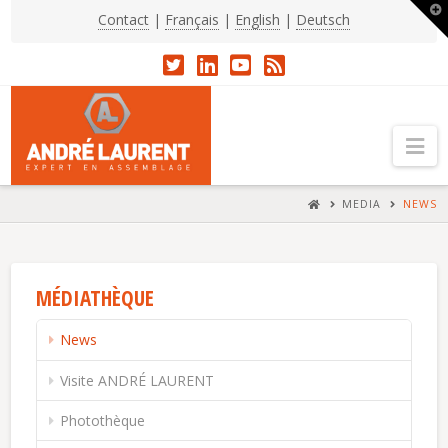
T
Contact
|
Français
|
English
|
Deutsch
t
W
Na
HOME
MEDIA
NEWS
MÉDIATHÈQUE
News
Visite ANDRÉ LAURENT
Photothèque