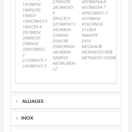
27MNCR5
40CRMOV4-6
16CRMO4
28CRMOV5-
40CRMOV4-7
16MNCR5
8
40NICRMO7-3
16MO3
30NICR11
42CRMO4
16NICRMO13
32CRMOV13
45SICRMO6
18NICR5-4
34CRMO4
51CRV4
20CRMO4
35MNV6
90MNV9
20MNCR5
35NICR6
E410
20MNV6
35NICRMO6
MECAVAL®
20NICRMO2-
38CRMO4
METASAFES100®
2
38MNV6
METASAFEU1000®
21CRMOV5-7
40CRALMO6-
24CRMOV5-5
12
ALLIAGES
INOX