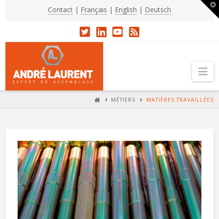
T
Contact
|
Français
|
English
|
Deutsch
t
W
Na
HOME
MÉTIERS
MATIÈRES TRAVAILLÉES