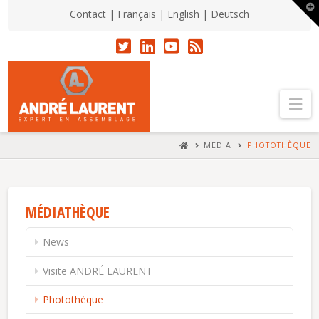
T
Contact
|
Français
|
English
|
Deutsch
t
W
Na
HOME
MEDIA
PHOTOTHÈQUE
MÉDIATHÈQUE
News
Visite ANDRÉ LAURENT
Photothèque