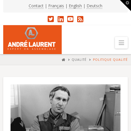
T
Contact
|
Français
|
English
|
Deutsch
t
W
Na
HOME
QUALITÉ
POLITIQUE QUALITÉ