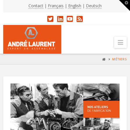
T
Contact
|
Français
|
English
|
Deutsch
t
W
Na
HOME
MÉTIERS