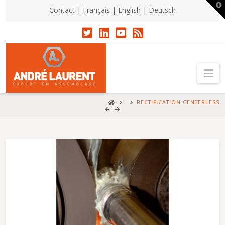
T
Contact
|
Français
|
English
|
Deutsch
t
W
Na
HOME
RECTIFICATION CENTERLESS