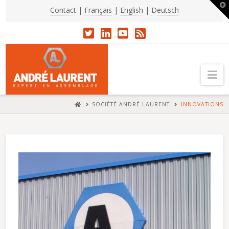
T
Contact
|
Français
|
English
|
Deutsch
t
W
Na
HOME
SOCIÉTÉ ANDRÉ LAURENT
INNOVATIONS