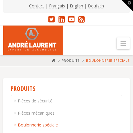
T
Contact
|
Français
|
English
|
Deutsch
t
W
Na
HOME
PRODUITS
BOULONNERIE SPÉCIALE
PRODUITS
Pièces de sécurité
Pièces mécaniques
Boulonnerie spéciale