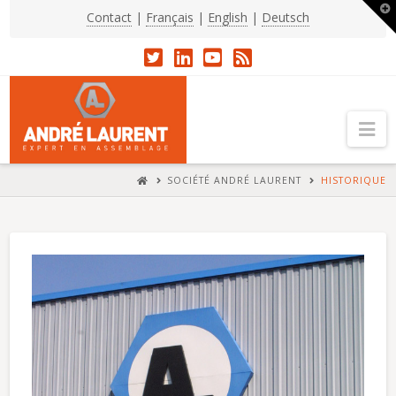
T
Contact
|
Français
|
English
|
Deutsch
t
W
Na
HOME
SOCIÉTÉ ANDRÉ LAURENT
HISTORIQUE