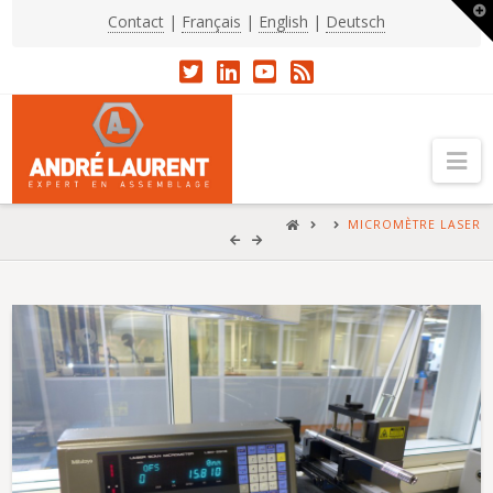
T
Contact
|
Français
|
English
|
Deutsch
t
W
Na
HOME
MICROMÈTRE LASER