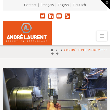
T
Contact
|
Français
|
English
|
Deutsch
t
W
Na
HOME
CONTRÔLE PAR MICROMÈTRE