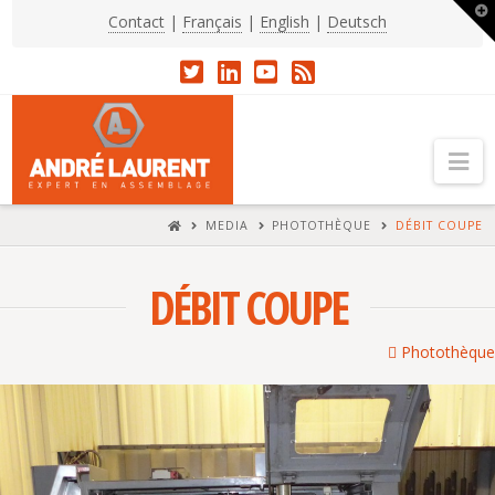
T
Contact
|
Français
|
English
|
Deutsch
t
W
Na
HOME
MEDIA
PHOTOTHÈQUE
DÉBIT COUPE
DÉBIT COUPE
Photothèque