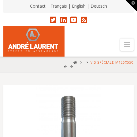
T
Contact
|
Français
|
English
|
Deutsch
t
W
Na
HOME
VIS SPÉCIALE M125X550