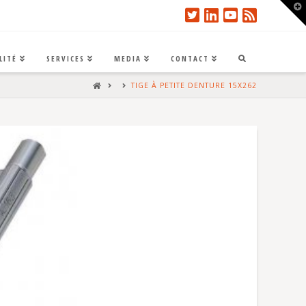
T
t
W
LITÉ
SERVICES
MEDIA
CONTACT
HOME
TIGE À PETITE DENTURE 15X262