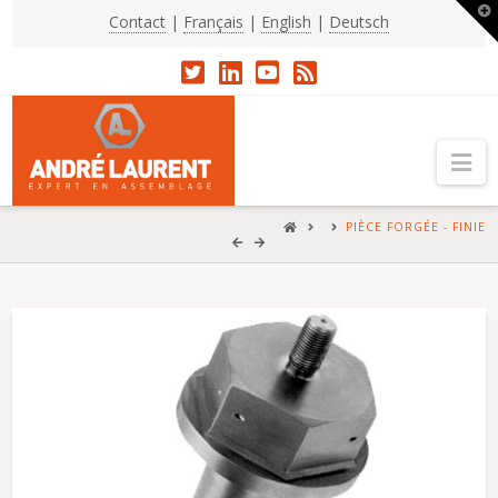
T
Contact
|
Français
|
English
|
Deutsch
t
W
Na
HOME
PIÈCE FORGÉE - FINIE