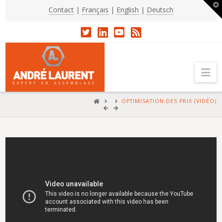
T
Contact
|
Français
|
English
|
Deutsch
t
W
Na
HOME
OPTIMISATION DES PRIX (VIDÉO)