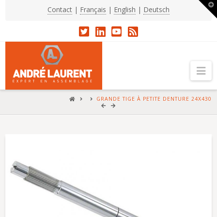
T
Contact
|
Français
|
English
|
Deutsch
t
W
Na
HOME
GRANDE TIGE À PETITE DENTURE 24X430