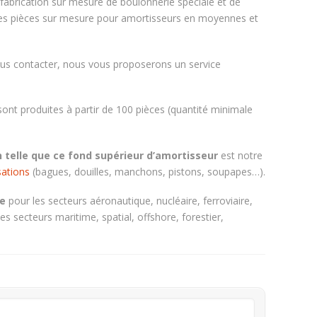
abrication sur mesure de boulonnerie spéciale et de
 des pièces sur mesure pour amortisseurs en moyennes et
nous contacter, nous vous proposerons un service
sont produites à partir de 100 pièces (quantité minimale
n telle que ce fond supérieur d’amortisseur
est notre
sations
(bagues, douilles, manchons, pistons, soupapes…).
e
pour les secteurs aéronautique, nucléaire, ferroviaire,
s secteurs maritime, spatial, offshore, forestier,