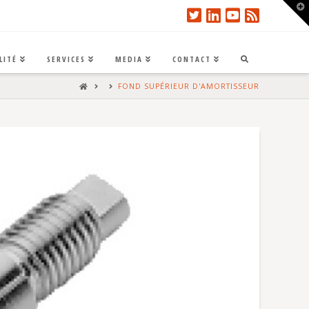
T
t
W
LITÉ
SERVICES
MEDIA
CONTACT
HOME
FOND SUPÉRIEUR D'AMORTISSEUR