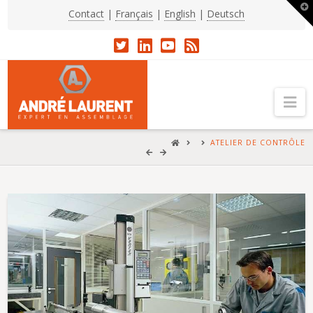
T
Contact
|
Français
|
English
|
Deutsch
t
W
Na
HOME
ATELIER DE CONTRÔLE