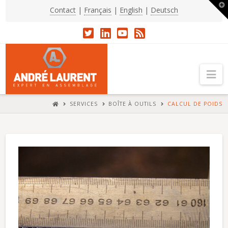
T
Contact
|
Français
|
English
|
Deutsch
t
W
Na
HOME
SERVICES
BOÎTE À OUTILS
CALCUL DE POIDS